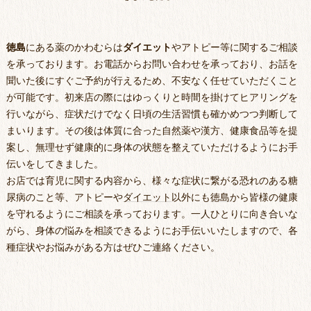
徳島
にある薬のかわむらは
ダイエット
やアトピー等に関するご相談
を承っております。お電話からお問い合わせを承っており、お話を
聞いた後にすぐご予約が行えるため、不安なく任せていただくこと
が可能です。初来店の際にはゆっくりと時間を掛けてヒアリングを
行いながら、症状だけでなく日頃の生活習慣も確かめつつ判断して
まいります。その後は体質に合った自然薬や漢方、健康食品等を提
案し、無理せず健康的に身体の状態を整えていただけるようにお手
伝いをしてきました。
お店では育児に関する内容から、様々な症状に繋がる恐れのある糖
尿病のこと等、アトピーや
ダイエット
以外にも
徳島
から皆様の健康
を守れるようにご相談を承っております。一人ひとりに向き合いな
がら、身体の悩みを相談できるようにお手伝いいたしますので、各
種症状やお悩みがある方はぜひご連絡ください。