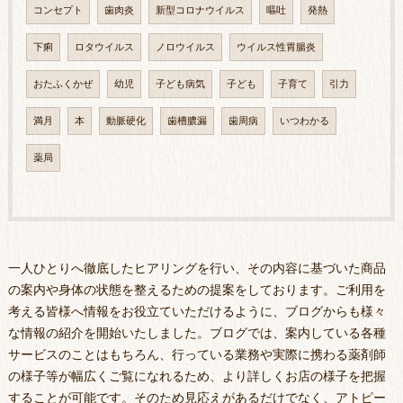
コンセプト
歯肉炎
新型コロナウイルス
嘔吐
発熱
下痢
ロタウイルス
ノロウイルス
ウイルス性胃腸炎
おたふくかぜ
幼児
子ども病気
子ども
子育て
引力
満月
本
動脈硬化
歯槽膿漏
歯周病
いつわかる
薬局
一人ひとりへ徹底したヒアリングを行い、その内容に基づいた商品
の案内や身体の状態を整えるための提案をしております。ご利用を
考える皆様へ情報をお役立ていただけるように、ブログからも様々
な情報の紹介を開始いたしました。ブログでは、案内している各種
サービスのことはもちろん、行っている業務や実際に携わる薬剤師
の様子等が幅広くご覧になれるため、より詳しくお店の様子を把握
することが可能です。そのため見応えがあるだけでなく、アトピー