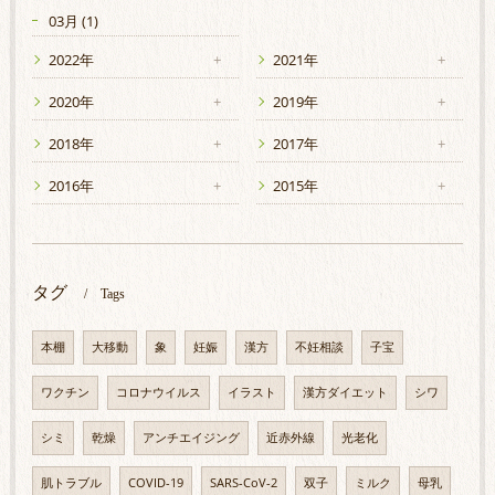
03月 (1)
2022年
2021年
2020年
2019年
2018年
2017年
2016年
2015年
タグ
Tags
本棚
大移動
象
妊娠
漢方
不妊相談
子宝
ワクチン
コロナウイルス
イラスト
漢方ダイエット
シワ
シミ
乾燥
アンチエイジング
近赤外線
光老化
肌トラブル
COVID-19
SARS-CoV-2
双子
ミルク
母乳