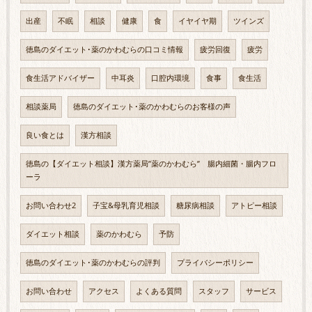
出産
不眠
相談
健康
食
イヤイヤ期
ツインズ
徳島のダイエット･薬のかわむらの口コミ情報
疲労回復
疲労
食生活アドバイザー
中耳炎
口腔内環境
食事
食生活
相談薬局
徳島のダイエット･薬のかわむらのお客様の声
良い食とは
漢方相談
徳島の【ダイエット相談】漢方薬局”薬のかわむら” 腸内細菌・腸内フロ
ーラ
お問い合わせ2
子宝&母乳育児相談
糖尿病相談
アトピー相談
ダイエット相談
薬のかわむら
予防
徳島のダイエット･薬のかわむらの評判
プライバシーポリシー
お問い合わせ
アクセス
よくある質問
スタッフ
サービス