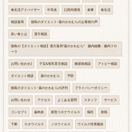
食生活アドバイザー
中耳炎
口腔内環境
食事
食生活
相談薬局
徳島のダイエット･薬のかわむらのお客様の声
良い食とは
漢方相談
徳島の【ダイエット相談】漢方薬局”薬のかわむら” 腸内細菌・腸内フロ
ーラ
お問い合わせ2
子宝&母乳育児相談
糖尿病相談
アトピー相談
ダイエット相談
薬のかわむら
予防
徳島のダイエット･薬のかわむらの評判
プライバシーポリシー
お問い合わせ
アクセス
よくある質問
スタッフ
サービス
コンセプト
歯肉炎
新型コロナウイルス
嘔吐
発熱
下痢
ロタウイルス
ノロウイルス
ウイルス性胃腸炎