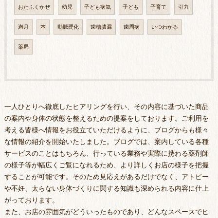
おたふくかぜ
幼児
子ども病気
子ども
子育て
引力
満月
本
動脈硬化
歯槽膿漏
歯周病
いつわかる
薬局
一人ひとりへ徹底したヒアリングを行い、その内容に基づいた商品
の案内や身体の状態を整えるための提案をしております。ご利用を
考える皆様へ情報をお役立ていただけるように、ブログからも様々
な情報の紹介を開始いたしました。ブログでは、案内している各種
サービスのことはもちろん、行っている業務や実際に携わる薬剤師
の様子等が幅広くご覧になれるため、より詳しくお店の様子を把握
することが可能です。そのため見応えがあるだけでなく、アトピー
や不妊、太らない身体づくりに関する知識も深められる内容に仕上
がっております。
また、お店の雰囲気がどういったものであり、どんなスペースでヒ