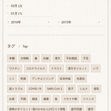
03月 (2)
01月 (1)
2016年
2015年
タグ
Tags
本棚
大移動
象
妊娠
漢方
不妊相談
子宝
ワクチン
コロナウイルス
イラスト
漢方ダイエット
シワ
シミ
乾燥
アンチエイジング
近赤外線
光老化
肌トラブル
COVID-19
SARS-CoV-2
双子
ミルク
母乳
出産
不眠
相談
健康
食
イヤイヤ期
ツインズ
徳島のダイエット･薬のかわむらの口コミ情報
疲労回復
疲労